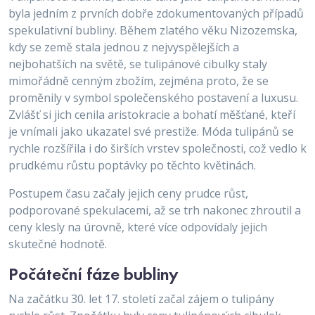
byla jedním z prvních dobře zdokumentovaných případů
spekulativní bubliny. Během zlatého věku Nizozemska,
kdy se země stala jednou z nejvyspělejších a
nejbohatších na světě, se tulipánové cibulky staly
mimořádně cenným zbožím, zejména proto, že se
proměnily v symbol společenského postavení a luxusu.
Zvlášť si jich cenila aristokracie a bohatí měšťané, kteří
je vnímali jako ukazatel své prestiže. Móda tulipánů se
rychle rozšířila i do širších vrstev společnosti, což vedlo k
prudkému růstu poptávky po těchto květinách.
Postupem času začaly jejich ceny prudce růst,
podporované spekulacemi, až se trh nakonec zhroutil a
ceny klesly na úrovně, které více odpovídaly jejich
skutečné hodnotě.
Počáteční fáze bubliny
Na začátku 30. let 17. století začal zájem o tulipány