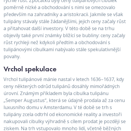
rychle růst. Zpočátku byly ceny tulipánových cibulek
poměrně nízké a obchodování s nimi se omezovalo
především na zahradníky a aristokracii. Jakmile se však
tulipány stávaly stále žádanějšími, jejich ceny začaly růst
a přitahovat další investory. V této době se na trhu
objevily také první známky blížící se bubliny: ceny začaly
růst rychleji než kdykoli předtím a obchodování s
tulipánovými cibulkami nabývalo stále spekulativnější
povahy.
Vrchol spekulace
Vrchol tulipánové mánie nastal v letech 1636–1637, kdy
ceny některých odrůd tulipánů dosáhly mimořádných
úrovní. Známým příkladem byla cibulka tulipánu
„Semper Augustus“, která se údajně prodala až za cenu
luxusního domu v Amsterdamu. V té době se trh s
tulipány zcela odtrhl od ekonomické reality a investoři
nakupovali cibulky výhradně s cílem prodat je později se
ziskem. Na trh vstupovalo mnoho lidí, včetně běžných