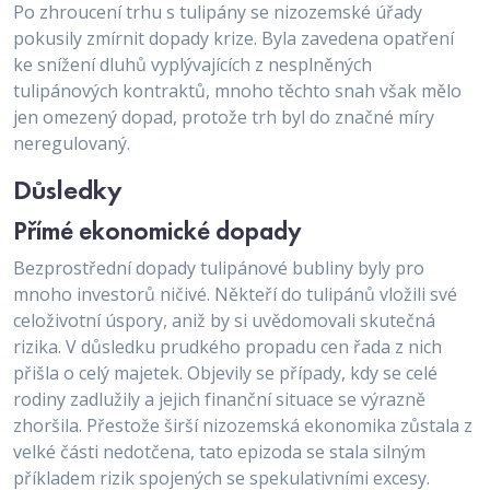
Po zhroucení trhu s tulipány se nizozemské úřady
pokusily zmírnit dopady krize. Byla zavedena opatření
ke snížení dluhů vyplývajících z nesplněných
tulipánových kontraktů, mnoho těchto snah však mělo
jen omezený dopad, protože trh byl do značné míry
neregulovaný.
Důsledky
Přímé ekonomické dopady
Bezprostřední dopady tulipánové bubliny byly pro
mnoho investorů ničivé. Někteří do tulipánů vložili své
celoživotní úspory, aniž by si uvědomovali skutečná
rizika. V důsledku prudkého propadu cen řada z nich
přišla o celý majetek. Objevily se případy, kdy se celé
rodiny zadlužily a jejich finanční situace se výrazně
zhoršila. Přestože širší nizozemská ekonomika zůstala z
velké části nedotčena, tato epizoda se stala silným
příkladem rizik spojených se spekulativními excesy.