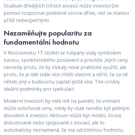
Studium dřívějších tržních excesů může investorům
pomoci rozpoznat podobné vzorce dříve, než se stanou
příliš nebezpečnými.
Nezaměňujte popularitu za
fundamentální hodnotu
V Nizozemsku 17. století se tulipány staly symbolem
luxusu, společenského postavení a prestiže. Jejich ceny
nerostly proto, že by získaly nové praktické využití, ale
proto, že je lidé stále více chtěli vlastnit a věřili, že za ně
někdo jiný v budoucnu zaplatí ještě více. Tím vznikly
ideální podmínky pro spekulaci.
Moderní investoři by měli mít na paměti, že vnímání
může ovlivňovat ceny, nikdy by však nemělo být jediným
důvodem k investici. Aktivum může být módní, široce
diskutované nebo spojované s inovací, ale to
automaticky neznamená, že má udržitelnou hodnotu.