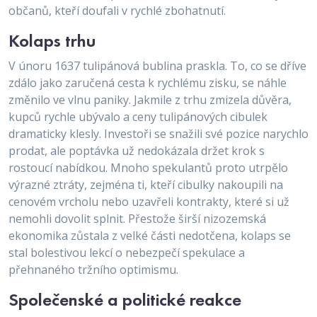
občanů, kteří doufali v rychlé zbohatnutí.
Kolaps trhu
V únoru 1637 tulipánová bublina praskla. To, co se dříve
zdálo jako zaručená cesta k rychlému zisku, se náhle
změnilo ve vlnu paniky. Jakmile z trhu zmizela důvěra,
kupců rychle ubývalo a ceny tulipánových cibulek
dramaticky klesly. Investoři se snažili své pozice narychlo
prodat, ale poptávka už nedokázala držet krok s
rostoucí nabídkou. Mnoho spekulantů proto utrpělo
výrazné ztráty, zejména ti, kteří cibulky nakoupili na
cenovém vrcholu nebo uzavřeli kontrakty, které si už
nemohli dovolit splnit. Přestože širší nizozemská
ekonomika zůstala z velké části nedotčena, kolaps se
stal bolestivou lekcí o nebezpečí spekulace a
přehnaného tržního optimismu.
Společenské a politické reakce