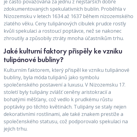
je často považována za jednu z nejstarších dobře
zdokumentovaných spekulativních bublin. Proběhla v
Nizozemsku v letech 1634 až 1637 během nizozemského
zlatého věku. Ceny tulipánových cibulek prudce rostly
kvůli spekulaci a rostoucí poptávce, než se nakonec
zhroutily a způsobily ztráty mnoha účastníkům trhu.
Jaké kulturní faktory přispěly ke vzniku
tulipánové bubliny?
Kulturním faktorem, který přispěl ke vzniku tulipánové
bubliny, byla móda tulipánů jako symbolu
společenského postavení a luxusu. V Nizozemsku 17.
století byly tulipány zvlášť ceněny aristokracií a
bohatými měšťany, což vedlo k prudkému růstu
poptávky po těchto květinách. Tulipány se staly nejen
dekorativními rostlinami, ale také znakem prestiže a
společenského statusu, což podporovalo spekulaci na
jejich trhu.