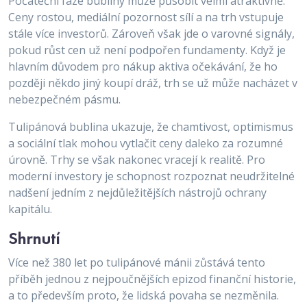
Počáteční fáze bubliny může působit velmi atraktivně.
Ceny rostou, mediální pozornost sílí a na trh vstupuje
stále více investorů. Zároveň však jde o varovné signály,
pokud růst cen už není podpořen fundamenty. Když je
hlavním důvodem pro nákup aktiva očekávání, že ho
později někdo jiný koupí dráž, trh se už může nacházet v
nebezpečném pásmu.
Tulipánová bublina ukazuje, že chamtivost, optimismus
a sociální tlak mohou vytlačit ceny daleko za rozumné
úrovně. Trhy se však nakonec vracejí k realitě. Pro
moderní investory je schopnost rozpoznat neudržitelné
nadšení jedním z nejdůležitějších nástrojů ochrany
kapitálu.
Shrnutí
Více než 380 let po tulipánové mánii zůstává tento
příběh jednou z nejpoučnějších epizod finanční historie,
a to především proto, že lidská povaha se nezměnila.