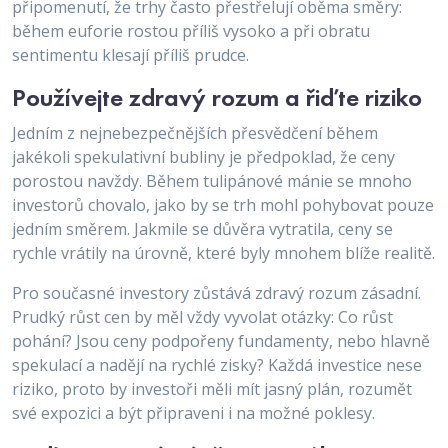
připomenutí, že trhy často přestřelují oběma směry:
během euforie rostou příliš vysoko a při obratu
sentimentu klesají příliš prudce.
Používejte zdravý rozum a řiďte riziko
Jedním z nejnebezpečnějších přesvědčení během
jakékoli spekulativní bubliny je předpoklad, že ceny
porostou navždy. Během tulipánové mánie se mnoho
investorů chovalo, jako by se trh mohl pohybovat pouze
jedním směrem. Jakmile se důvěra vytratila, ceny se
rychle vrátily na úrovně, které byly mnohem blíže realitě.
Pro současné investory zůstává zdravý rozum zásadní.
Prudký růst cen by měl vždy vyvolat otázky: Co růst
pohání? Jsou ceny podpořeny fundamenty, nebo hlavně
spekulací a nadějí na rychlé zisky? Každá investice nese
riziko, proto by investoři měli mít jasný plán, rozumět
své expozici a být připraveni i na možné poklesy.