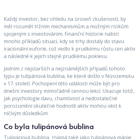
Každý investor, bez ohledu na úroveň zkušeností, by
měl rozumět tržním mechanismům a možným rizikům
spojeným s investováním. Finanční historie nabízí
mnoho příkladů situací, kdy se trhy dostaly do stavu
iracionální euforie, což vedlo k prudkému růstu cen aktiv
a následně k jejich stejně prudkému poklesu.
Jedním z nejstarších a nejznámějších případů tohoto
typu je tulipánová bublina, ke které došlo v Nizozemsku
v 17. století. Pochopení této události může být pro
dnešní investory mimořádně cennou lekcí. Ukazuje totiž,
jak psychologie davu, chamtivost a nedostatečné
porozumění skutečné hodnotě aktiv mohou vést k
ničivým důsledkům.
Co byla tulipánová bublina
Tulipánová bublina, známá také jako tulipánová mánie,