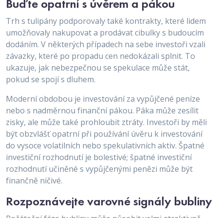
Buďte opatrní s úvěrem a pákou
Trh s tulipány podporovaly také kontrakty, které lidem
umožňovaly nakupovat a prodávat cibulky s budoucím
dodáním. V některých případech na sebe investoři vzali
závazky, které po propadu cen nedokázali splnit. To
ukazuje, jak nebezpečnou se spekulace může stát,
pokud se spojí s dluhem.
Moderní obdobou je investování za vypůjčené peníze
nebo s nadměrnou finanční pákou. Páka může zesílit
zisky, ale může také prohloubit ztráty. Investoři by měli
být obzvlášť opatrní při používání úvěru k investování
do vysoce volatilních nebo spekulativních aktiv. Špatné
investiční rozhodnutí je bolestivé; špatné investiční
rozhodnutí učiněné s vypůjčenými penězi může být
finančně ničivé.
Rozpoznávejte varovné signály bubliny