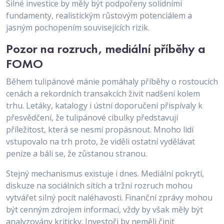
Silné investice by měly být podpořeny solidními
fundamenty, realistickým růstovým potenciálem a
jasným pochopením souvisejících rizik.
Pozor na rozruch, mediální příběhy a
FOMO
Během tulipánové mánie pomáhaly příběhy o rostoucích
cenách a rekordních transakcích živit nadšení kolem
trhu. Letáky, katalogy i ústní doporučení přispívaly k
přesvědčení, že tulipánové cibulky představují
příležitost, která se nesmí propásnout. Mnoho lidí
vstupovalo na trh proto, že viděli ostatní vydělávat
peníze a báli se, že zůstanou stranou.
Stejný mechanismus existuje i dnes. Mediální pokrytí,
diskuze na sociálních sítích a tržní rozruch mohou
vytvářet silný pocit naléhavosti. Finanční zprávy mohou
být cenným zdrojem informací, vždy by však měly být
analyzovány kriticky. Investoři by neměli činit