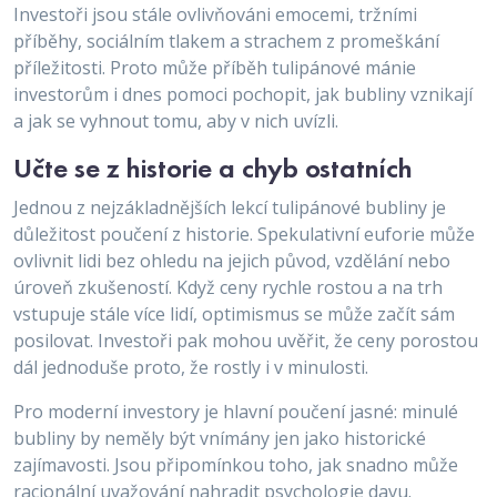
Investoři jsou stále ovlivňováni emocemi, tržními
příběhy, sociálním tlakem a strachem z promeškání
příležitosti. Proto může příběh tulipánové mánie
investorům i dnes pomoci pochopit, jak bubliny vznikají
a jak se vyhnout tomu, aby v nich uvízli.
Učte se z historie a chyb ostatních
Jednou z nejzákladnějších lekcí tulipánové bubliny je
důležitost poučení z historie. Spekulativní euforie může
ovlivnit lidi bez ohledu na jejich původ, vzdělání nebo
úroveň zkušeností. Když ceny rychle rostou a na trh
vstupuje stále více lidí, optimismus se může začít sám
posilovat. Investoři pak mohou uvěřit, že ceny porostou
dál jednoduše proto, že rostly i v minulosti.
Pro moderní investory je hlavní poučení jasné: minulé
bubliny by neměly být vnímány jen jako historické
zajímavosti. Jsou připomínkou toho, jak snadno může
racionální uvažování nahradit psychologie davu.