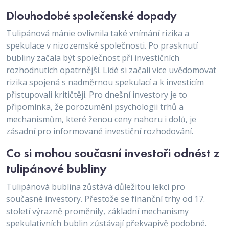
Dlouhodobé společenské dopady
Tulipánová mánie ovlivnila také vnímání rizika a
spekulace v nizozemské společnosti. Po prasknutí
bubliny začala být společnost při investičních
rozhodnutích opatrnější. Lidé si začali více uvědomovat
rizika spojená s nadměrnou spekulací a k investicím
přistupovali kritičtěji. Pro dnešní investory je to
připomínka, že porozumění psychologii trhů a
mechanismům, které ženou ceny nahoru i dolů, je
zásadní pro informované investiční rozhodování.
Co si mohou současní investoři odnést z
tulipánové bubliny
Tulipánová bublina zůstává důležitou lekcí pro
současné investory. Přestože se finanční trhy od 17.
století výrazně proměnily, základní mechanismy
spekulativních bublin zůstávají překvapivě podobné.