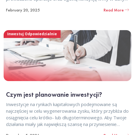
okresie. Umiejętność czytania i rozumienia tych
February 20, 2025
Read More
dokumentów jest kluczowa w
Inwestuj Odpowiedzialnie
Czym jest planowanie inwestycji?
Inwestycje na rynkach kapitałowych podejmowane są
najczęściej w celu wygenerowania zysku, który przybliża do
osiągnięcia celu krótko- lub długoterminowego. Aby Twoje
działania miały jak największą szansę na przyniesienie
oczekiwanego zwrotu, należy je odpowiednio zaplanować.