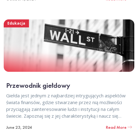
przemyślanym oraz ułatwią wybór akt
Edukacja
Przewodnik giełdowy
Giełda jest jednym z najbardziej intrygujących aspektów
świata finansów, gdzie stwarzane przez nią możliwości
przyciągają zainteresowanie ludzi i instytucji na całym
świecie. Zapoznaj się z jej charakterystyką i naucz się
podstawowego słownictwa. Dowiedz się, kto jest
June 23, 2024
Read More
zaangażowany w operacje rynkowe