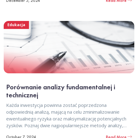
December 5, 2024
Read More
Poznaj zasady, które pom
Edukacja
Porównanie analizy fundamentalnej i
technicznej
Każda inwestycja powinna zostać poprzedzona
odpowiednią analizą, mającą na celu zminimalizowanie
ewentualnego ryzyka oraz maksymalizację potencjalnych
zysków. Poznaj dwie najpopularniejsze metody analizy,
które pomogą Ci uczynić proces selekcji inwestycji bardziej
October 7, 2024
Read More