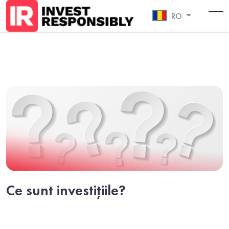
RO
To
Ce sunt investițiile?