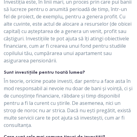
Investiția este, în linii mari, un proces prin care pui banii
să lucreze pentru o anumită perioadă de timp, într-un
fel de proiect, de exemplu
,
pentru a genera profit. Cu
alte cuvinte, este actul de alocare a resurselor (de obicei
capital) cu așteptarea de a genera un venit, profit sau
câștiguri
. Investițiile te pot ajuta să îți atingi obiectivele
financiare, cum ar fi crearea unui fond pentru studiile
copilului tău, cumpărarea unui apartament sau
asigurarea pensionării.
Sunt investițiile pentru toată lumea?
În teorie, oricine poate investi, dar pentru a face asta în
mod responsabil ai nevoie nu doar de bani și voință, ci și
de cunoștințe financiare, răbdare și timp disponibil
pentru a fi la curent cu știrile. De asemenea, nici un
strop de noroc nu ar strica. Dacă nu ești pregătit, există
multe servicii care te pot ajuta să investești, cum ar fi
consultanța.
Care sunt cele mai comune tipuri de investiții?