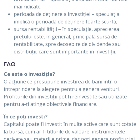
mai ridicate;
perioada de deținere a investiției – speculația
implică o perioadă de deținere foarte scurtă;
sursa rentabilității – în speculație, aprecierea
prețului este, în general, principala sursă de
rentabilitate, spre deosebire de dividende sau
distribuții, care sunt importante în investiții.
FAQ
Ce este o investiție?
O acțiune ce presupune investirea de bani într-o
întreprindere la alegere pentru a genera venituri.
Profiturile din investiții pot fi reinvestite sau utilizate
pentru a-ți atinge obiectivele financiare.
În ce poți investi?
Capitalul poate fi investit în multe active care sunt cotate
la bursă, cum ar fi titlurile de valoare, instrumentele
derivate sau materiile prime, dar poți genera profituri și