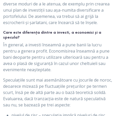
diverse moduri de a le atenua, de exemplu prin crearea
unui plan de investiții sau așa-numita diversificare a
portofelului. De asemenea, va trebui să ai grijă la
escrocherii și șarlatani, care încearcă să te înșele.
Care este diferența dintre a investi, a economisi și a
specula?
În general, a investi înseamnă a pune banii la lucru
pentru a genera profit. Economisirea înseamnă a pune
bani deoparte pentru utilizare ulterioară sau pentru a
avea o plasă de siguranță în cazul unor cheltuieli sau
evenimente neașteptate.
Speculațiile sunt mai asemănătoare cu jocurile de noroc,
deoarece mizează pe fluctuațiile prețurilor pe termen
scurt, însă pe de altă parte au o bază teoretică solidă.
Evaluarea, dacă tranzacția este de natură speculativă
sau nu, se bazează pe trei aspecte:
nivelul de risc – speculația implică niveluri de risc