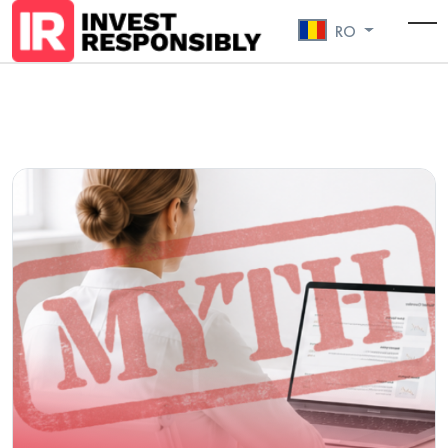
RO
To