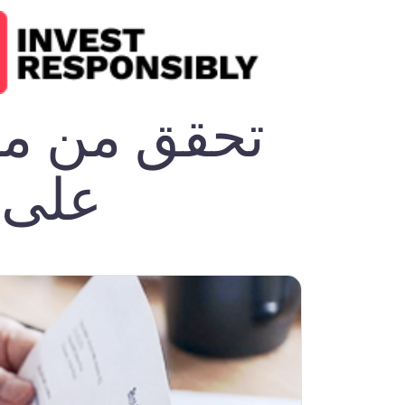
تحقق من مك
على 