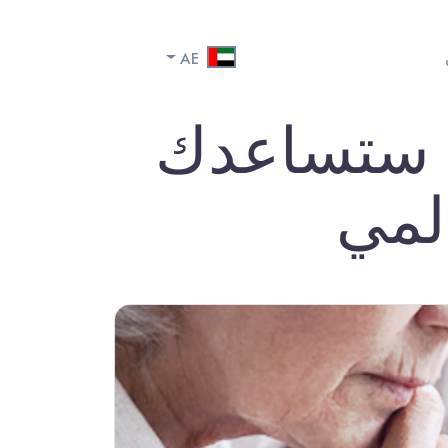
AE
ي ستساعدك
لمي